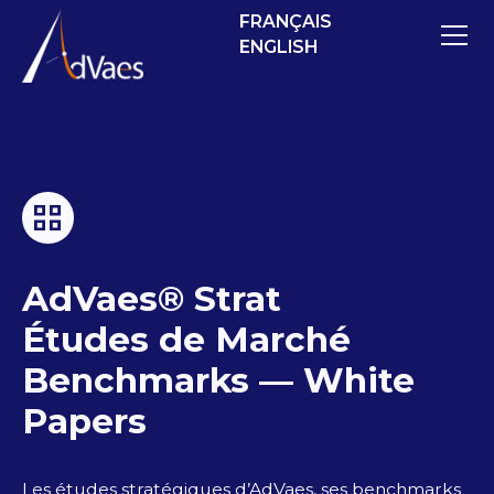
FRANÇAIS
ENGLISH
AdVaes® Strat
Études de Marché
Benchmarks — White
Papers
Les études stratégiques d’AdVaes, ses benchmarks