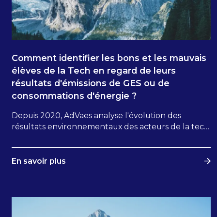
Comment identifier les bons et les mauvais
élèves de la Tech en regard de leurs
résultats d'émissions de GES ou de
consommations d'énergie ?
Depuis 2020, AdVaes analyse l'évolution des
résultats environnementaux des acteurs de la tech
(opérateurs de data centers, fournisseurs de
services de cloud, éditeurs de logiciels, sociétés de
services du numérique, fabriquant de matériel et
En savoir plus
de processeurs...).