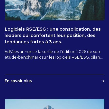
Logiciels RSE/ESG : une consolidation, des
leaders qui confortent leur position, des
tendances fortes à 3 ans.
AdVaes annonce la sortie de l'édition 2026 de son
étude-benchmark sur les logiciels RSE/ESG, bilan
carbone et évaluation d’impact de l’IT. Unique sur
le marché français, le rapport intégral (+140 pages)
est disponible sur demande. Il inclut une analyse
de 105 éditeurs de logiciels, une revue des
En savoir plus
évolutions stratégiques, 2 quadrants les
positionnant, ainsi que les résultats d’une enquête
de satisfaction conduite auprès de 100 C-Levels,
avec les tendances associées.