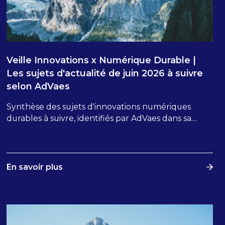
Veille Innovations x Numérique Durable |
Les sujets d'actualité de juin 2026 à suivre
selon AdVaes
Synthèse des sujets d'innovations numériques
durables à suivre, identifiés par AdVaes dans sa
veille de juin 2026. En complément, abonnez-vous
à The AdVaes Observer, la Lettre d'Orientations
Stratégiques d'AdVaes publiée tous les mois.
En savoir plus