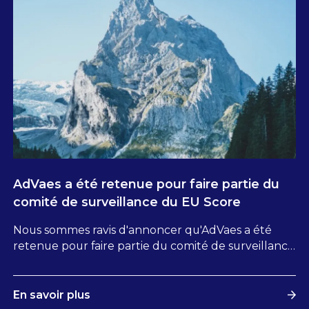
AdVaes a été retenue pour faire partie du
comité de surveillance du EU Score
Nous sommes ravis d'annoncer qu'AdVaes a été
retenue pour faire partie du comité de surveillance
du EU Score, un nouvel outil pour favoriser la
transparence et des actes d’achat IT responsables,
tant en BtoB qu’en BtoC, dans l’intérêt de l’UE.
En savoir plus