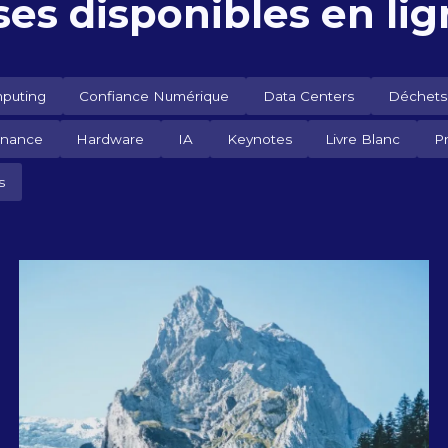
ses disponibles en li
puting
Confiance Numérique
Data Centers
Déchets
rnance
Hardware
IA
Keynotes
Livre Blanc
P
s