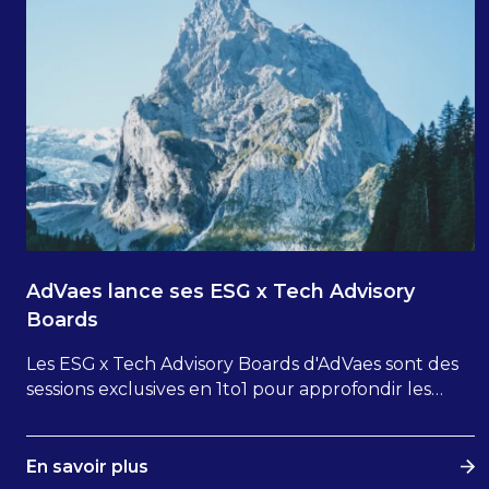
AdVaes lance ses ESG x Tech Advisory
Boards
Les ESG x Tech Advisory Boards d'AdVaes sont des
sessions exclusives en 1to1 pour approfondir les
grands enjeux de la transformation durable dans la
Tech et par la Tech, à l'appui de données du
terrain, d'insights stratégiques et de retours
En savoir plus