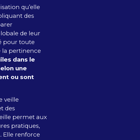
sation qu’elle
pliquant des
arer
lobale de leur
é pour toute
la pertinence
les dans le
selon une
ent ou sont
 veille
et des
eille permet aux
res pratiques,
. Elle renforce