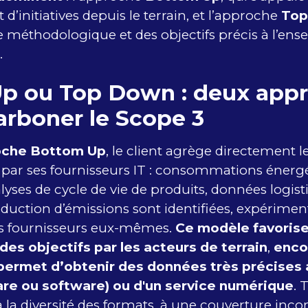
 d’initiatives depuis le terrain, et l’approche
Top
méthodologique et des objectifs précis à l’ens
.
p ou Top Down : deux app
arboner le Scope 3
oche Bottom Up
, le client agrège directement 
r ses fournisseurs IT : consommations énergé
lyses de cycle de vie de produits, données logisti
éduction d’émissions sont identifiées, expérimen
es fournisseurs eux-mêmes.
Ce modèle favoris
 des objectifs par les acteurs de terrain
,
enco
 permet d’obtenir des données très précises 
are ou software) ou d'un service numérique
. 
 la diversité des formats, à une couverture inc