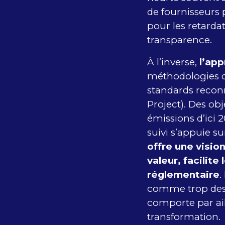
de fournisseurs 
pour les retard
transparence.
À l’inverse,
l’ap
méthodologies de
standards recon
Project). Des ob
émissions d’ici 2
suivi s’appuie su
offre une visio
valeur, facilite
réglementaire
.
comme trop desc
comporte par ail
transformation.