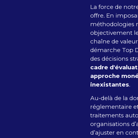
La force de notr
offre. En impos
méthodologies r
objectivement le
chaîne de valeur
démarche Top Do
des décisions st
cadre d'évaluat
approche monét
inexistantes
.
Au-delà de la do
réglementaire et 
traitements auto
organisations d’
d’ajuster en cont