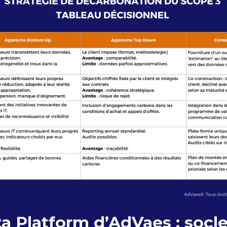
a Platform d’AdVaes : socl