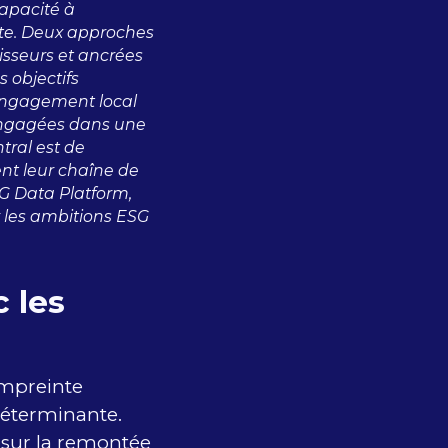
capacité à
ante. Deux approches
isseurs et ancrées
 objectifs
 engagement local
s engagées dans une
tral est de
nt leur chaîne de
SG Data Platform,
r les ambitions ESG
 les
empreinte
déterminante.
e sur la remontée