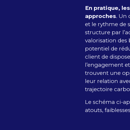
En pratique, le
approches
. Un 
et le rythme de 
structure par l
valorisation des 
potentiel de réd
client de dispos
l’engagement et 
trouvent une op
leur relation ave
trajectoire carb
Le schéma ci-apr
atouts, faibless