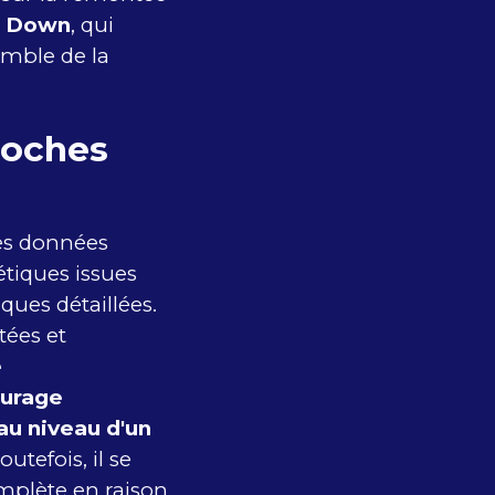
 Down
, qui
emble de la
roches
les données
tiques issues
ques détaillées.
tées et
e
urage
au niveau d'un
Toutefois, il se
omplète en raison