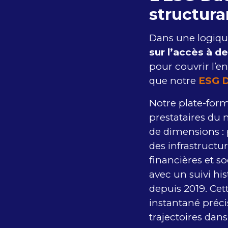
structura
Dans une logique
sur l’accès à d
pour couvrir l’e
que notre
ESG D
Notre plate-form
prestataires du 
de dimensions :
des infrastructur
financières et so
avec un suivi hi
depuis 2019. Ce
instantané préci
trajectoires dans