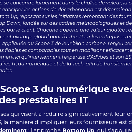
e se concentre largement dans la chaîne de valeur, la 
 et anticiper les actions de décarbonation est détermin
ttom Up, reposant sur les initiatives remontant des fourn
 Top Down, fondée sur des cadres méthodologiques et des
és par le client. Chacune apporte une valeur ajoutée :
ce et pilotage global pour l’autre. Pour les entreprise
appliquée au Scope 3 de leur bilan carbone, l’enjeu cen
s fiables et comparables tout en mobilisant efficaceme
sément ici qu’interviennent l’expertise d’AdVaes et son E
ires IT, du numérique et de la Tech, afin de transforme
ables.
e Scope 3 du numérique avec
es prestataires IT
ises qui visent à réduire significativement leur 
 la manière d’impliquer leurs fournisseurs est 
 dominent
: l’approche
Bottom Up
, qui s’appui