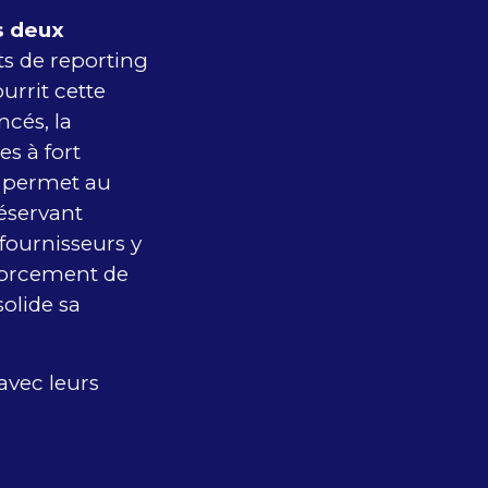
s deux
ats de reporting
urrit cette
cés, la
es à fort
l permet au
réservant
fournisseurs y
forcement de
solide sa
avec leurs