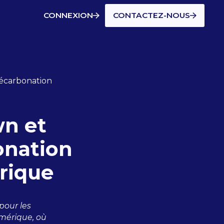
CONNEXION
CONTACTEZ-NOUS
écarbonation
n et
onation
rique
pour les
umérique, où