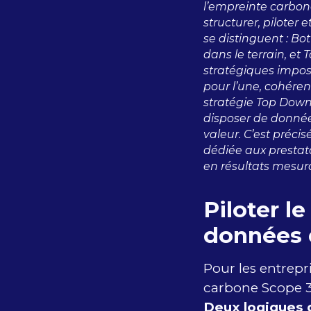
l’empreinte carbon
structurer, piloter
se distinguent : Bo
dans le terrain, et
stratégiques impos
pour l’une, cohéren
stratégie Top Down 
disposer de donnée
valeur. C’est préci
dédiée aux prestata
en résultats mesur
Piloter l
données d
Pour les entrepr
carbone Scope 3,
Deux logiques