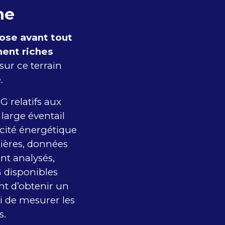
ne
ose avant tout
ment riches
ur ce terrain
.
G relatifs aux
large éventail
cité énergétique
ncières, données
nt analysés,
G disponibles
t d’obtenir un
i de mesurer les
s.