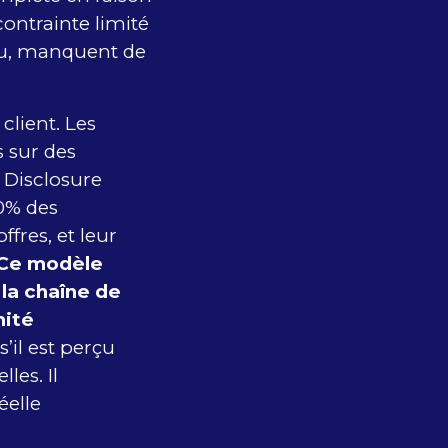
ontrainte limité
eu, manquent de
client. Les
 sur des
Disclosure
30% des
ffres, et leur
Ce modèle
la chaîne de
mité
’il est perçu
es. Il
éelle