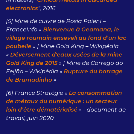
electronics
”, 2016
[5] Mine de cuivre de Rosia Poieni –
FranceInfo «
Bienvenue à Geamana, le
village roumain enseveli au fond d’un lac
poubelle
» | Mine Gold King – Wikipédia
«
Déversement d'eaux usées de la mine
Gold King de 2015
» | Mine de Córrego do
Feijão – Wikipédia «
Rupture du barrage
de Brumadinho
»
[6] France Stratégie «
La consommation
de métaux du numérique : un secteur
loin d’être dématérialisé
» - document de
travail, juin 2020